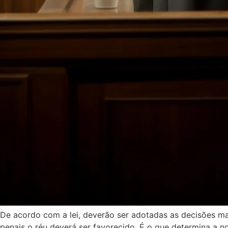
De acordo com a lei, deverão ser adotadas as decisões m
penais o réu deverá ser favorecido. É o que determina a no