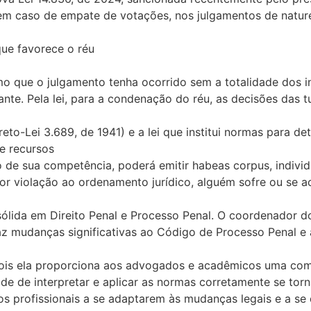
em caso de empate de votações, nos julgamentos de nature
ue favorece o réu
o que o julgamento tenha ocorrido sem a totalidade dos i
nte. Pela lei, para a condenação do réu, as decisões das 
to-Lei 3.689, de 1941) e a lei que institui normas para d
e recursos
to de sua competência, poderá emitir habeas corpus, indivi
por violação ao ordenamento jurídico, alguém sofre ou se 
 sólida em Direito Penal e Processo Penal. O coordenador
z mudanças significativas ao Código de Processo Penal e 
 pois ela proporciona aos advogados e acadêmicos uma c
 de interpretar e aplicar as normas corretamente se torna 
os profissionais a se adaptarem às mudanças legais e a se