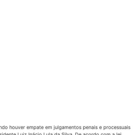
ando houver empate em julgamentos penais e processuais
dente Luiz Inácio Lula da Silva. De acordo com a lei,