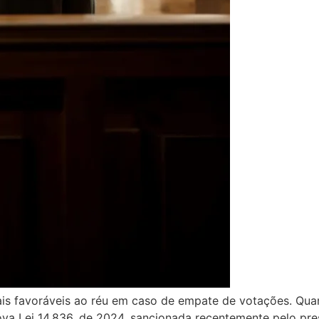
ais favoráveis ao réu em caso de empate de votações. Qu
va Lei 14.836, de 2024, sancionada recentemente pelo presi