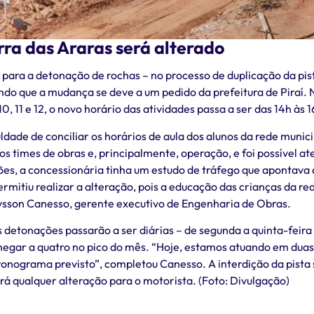
rra das Araras será alterado
s para a detonação de rochas – no processo de duplicação da pis
ando que a mudança se deve a um pedido da prefeitura de Piraí. N
 11 e 12, o novo horário das atividades passa a ser das 14h às 1
culdade de conciliar os horários de aula dos alunos da rede muni
m os times de obras e, principalmente, operação, e foi possível
es, a concessionária tinha um estudo de tráfego que apontava 
rmitiu realizar a alteração, pois a educação das crianças da 
ysson Canesso, gerente executivo de Engenharia de Obras.
detonações passarão a ser diárias – de segunda a quinta-feira -
egar a quatro no pico do mês. “Hoje, estamos atuando em duas f
onograma previsto”, completou Canesso. A interdição da pista
erá qualquer alteração para o motorista. (Foto: Divulgação)