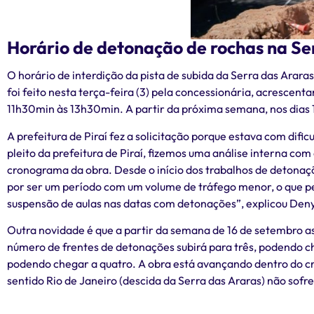
Horário de detonação de rochas na Se
O horário de interdição da pista de subida da Serra das Arara
foi feito nesta terça-feira (3) pela concessionária, acrescent
11h30min às 13h30min. A partir da próxima semana, nos dias 10,
A prefeitura de Piraí fez a solicitação porque estava com difi
pleito da prefeitura de Piraí, fizemos uma análise interna co
cronograma da obra. Desde o início dos trabalhos de detonaçõ
por ser um período com um volume de tráfego menor, o que pe
suspensão de aulas nas datas com detonações”, explicou Den
Outra novidade é que a partir da semana de 16 de setembro as 
número de frentes de detonações subirá para três, podendo ch
podendo chegar a quatro. A obra está avançando dentro do cr
sentido Rio de Janeiro (descida da Serra das Araras) não sofr