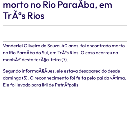
morto no Rio ParaÃ­ba, em
TrÃªs Rios
Vanderlei Oliveira de Souza, 40 anos, foi encontrado morto
no Rio ParaÃ­ba do Sul, em TrÃªs Rios. O caso ocorreu na
manhÃ£ desta terÃ§a-feira (7).
Segundo informaÃ§Ãµes, ele estava desaparecido desde
domingo (5). O reconhecimento foi feita pelo pai da vÃ­tima.
Ele foi levado para IMl de PetrÃ³polis