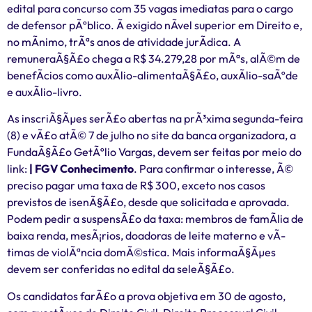
edital para concurso com 35 vagas imediatas para o cargo
de defensor pÃºblico. Ã exigido nÃ­vel superior em Direito e,
no mÃ­nimo, trÃªs anos de atividade jurÃ­dica. A
remuneraÃ§Ã£o chega a R$ 34.279,28 por mÃªs, alÃ©m de
benefÃ­cios como auxÃ­lio-alimentaÃ§Ã£o, auxÃ­lio-saÃºde
e auxÃ­lio-livro.
As inscriÃ§Ãµes serÃ£o abertas na prÃ³xima segunda-feira
(8) e vÃ£o atÃ© 7 de julho no site da banca organizadora, a
FundaÃ§Ã£o GetÃºlio Vargas, devem ser feitas por meio do
link:
| FGV Conhecimento
. Para confirmar o interesse, Ã©
preciso pagar uma taxa de R$ 300, exceto nos casos
previstos de isenÃ§Ã£o, desde que solicitada e aprovada.
Podem pedir a suspensÃ£o da taxa: membros de famÃ­lia de
baixa renda, mesÃ¡rios, doadoras de leite materno e vÃ­
timas de violÃªncia domÃ©stica. Mais informaÃ§Ãµes
devem ser conferidas no edital da seleÃ§Ã£o.
Os candidatos farÃ£o a prova objetiva em 30 de agosto,