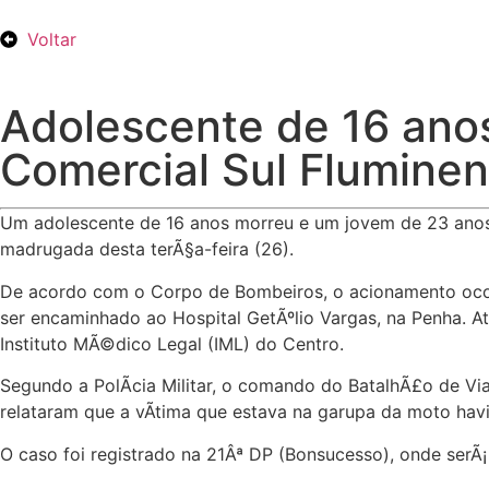
Voltar
Adolescente de 16 anos
Comercial Sul Flumine
Um adolescente de 16 anos morreu e um jovem de 23 anos 
madrugada desta terÃ§a-feira (26).
De acordo com o Corpo de Bombeiros, o acionamento ocorr
ser encaminhado ao Hospital GetÃºlio Vargas, na Penha. 
Instituto MÃ©dico Legal (IML) do Centro.
Segundo a PolÃ­cia Militar, o comando do BatalhÃ£o de Vi
relataram que a vÃ­tima que estava na garupa da moto havi
O caso foi registrado na 21Âª DP (Bonsucesso), onde serÃ¡