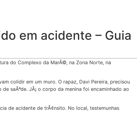
ido em acidente – Guia
ltura do Complexo da MarÃ©, na Zona Norte, na
am colidir em um muro. O rapaz, Davi Pereira, precisou
o de saÃºde. JÃ¡ o corpo da menina foi encaminhado ao
ia de acidente de trÃ¢nsito. No local, testemunhas