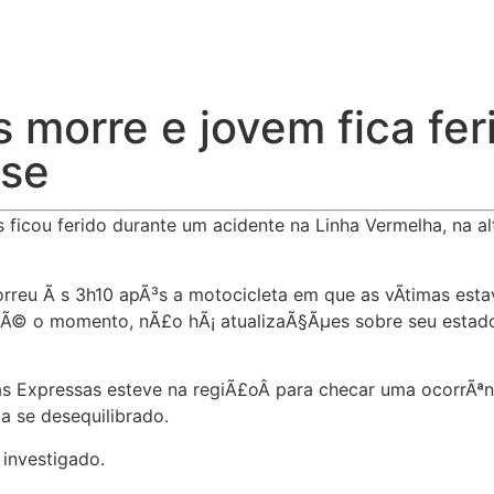
 morre e jovem fica fer
nse
ficou ferido durante um acidente na Linha Vermelha, na a
eu Ã s 3h10 apÃ³s a motocicleta em que as vÃ­timas estav
AtÃ© o momento, nÃ£o hÃ¡ atualizaÃ§Ãµes sobre seu estad
as Expressas esteve na regiÃ£oÂ para checar uma ocorrÃªnc
a se desequilibrado.
 investigado.